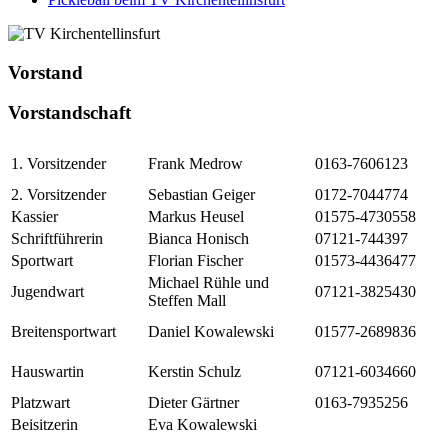
Vorstand
Vorstandschaft
1. Vorsitzender
Frank Medrow
0163-7606123
2. Vorsitzender
Sebastian Geiger
0172-7044774
Kassier
Markus Heusel
01575-4730558
Schriftführerin
Bianca Honisch
07121-744397
Sportwart
Florian Fischer
01573-4436477
Michael Rühle und
Jugendwart
07121-3825430
Steffen Mall
Breitensportwart
Daniel Kowalewski
01577-2689836
Hauswartin
Kerstin Schulz
07121-6034660
Platzwart
Dieter Gärtner
0163-7935256
Beisitzerin
Eva Kowalewski