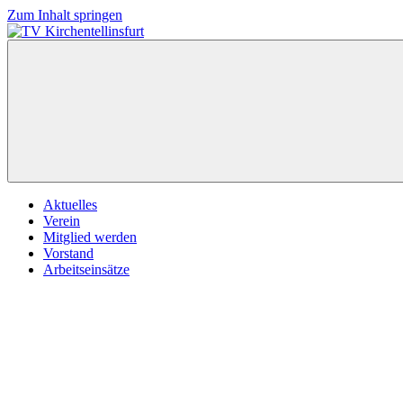
Zum Inhalt springen
TV
Wir
Kirchentellinsfurt
lieben
Tennis
Aktuelles
Verein
Mitglied werden
Vorstand
Arbeitseinsätze