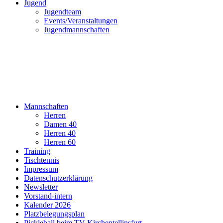
Jugend
Jugendteam
Events/Veranstaltungen
Jugendmannschaften
Mannschaften
Herren
Damen 40
Herren 40
Herren 60
Training
Tischtennis
Impressum
Datenschutzerklärung
Newsletter
Vorstand-intern
Kalender 2026
Platzbelegungsplan
Pickleball beim TV Kirchentellinsfurt